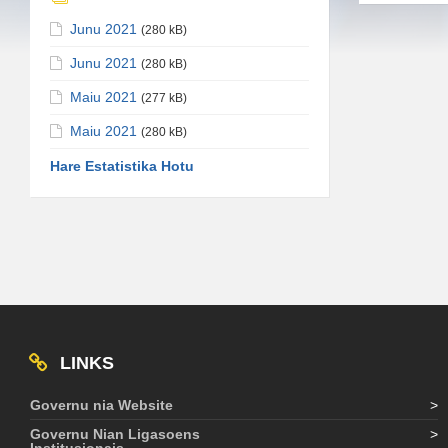
Junu 2021
(280 kB)
Junu 2021
(280 kB)
Maiu 2021
(277 kB)
Maiu 2021
(280 kB)
Hare Estatistika Hotu
LINKS
Governu nia Website
>
Governu Nian Ligasoens
>