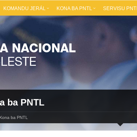
KOMANDU JERÁL
KONA BA PNTL
SERVISU PNT
a ba PNTL
Kona ba PNTL