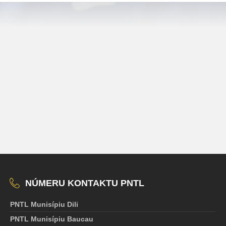
NÚMERU KONTAKTU PNTL
PNTL Munisípiu Dili
PNTL Munisípiu Baucau