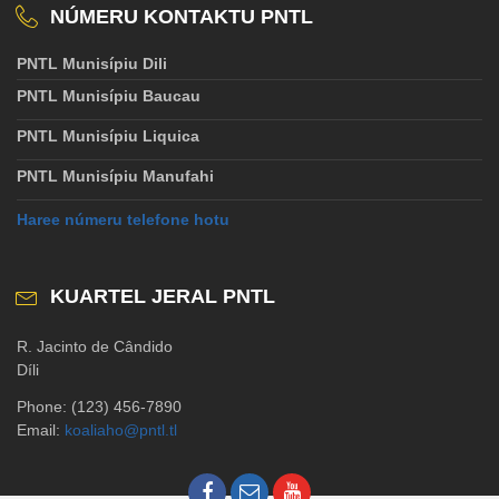
NÚMERU KONTAKTU PNTL
PNTL Munisípiu Dili
PNTL Munisípiu Baucau
PNTL Munisípiu Liquica
PNTL Munisípiu Manufahi
Haree númeru telefone hotu
KUARTEL JERAL PNTL
R. Jacinto de Cândido
Díli
Phone: (123) 456-7890
Email:
koaliaho@pntl.tl