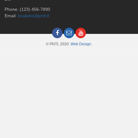
Phone: (123) 456-7890
Email:
koaliaho@pntl.tl
© PNTL 2020.
Web Design
.