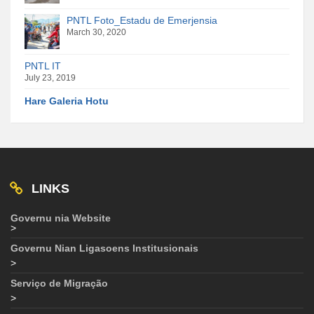
PNTL Foto_Estadu de Emerjensia
March 30, 2020
PNTL IT
July 23, 2019
Hare Galeria Hotu
LINKS
Governu nia Website
>
Governu Nian Ligasoens Institusionais
>
Serviço de Migração
>