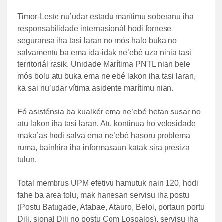
Timor-Leste nu’udar estadu marítimu soberanu iha
responsabilidade internasionál hodi fornese
seguransa iha tasi laran no mós halo buka no
salvamentu ba ema ida-idak ne’ebé uza ninia tasi
territoriál rasik. Unidade Marítima PNTL nian bele
mós bolu atu buka ema ne’ebé lakon iha tasi laran,
ka sai nu’udar vítima asidente marítimu nian.
Fó asisténsia ba kualkér ema ne’ebé hetan susar no
atu lakon iha tasi laran. Atu kontinua ho velosidade
maka’as hodi salva ema ne’ebé hasoru problema
ruma, bainhira iha informasaun katak sira presiza
tulun.
Total membrus UPM efetivu hamutuk nain 120, hodi
fahe ba area tolu, mak hanesan servisu iha postu
(Postu Batugade, Atabae, Atauro, Beloi, portaun portu
Dili, sional Dili no postu Com Lospalos), servisu iha