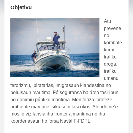
Objetivu
Atu
prevene
no
kombate
krimi
trafiku
droga,
trafiku
umanu,
terorizmu, piratarias, imigrasaun klandestina no
poluisaun maritima. Fó seguransa ba área tasi-ibun
no dominiu públiku maritima. Monitoriza, proteze
ambiente maritime, siku soin tasi okos. Alende ne’e
mos fó vizilansia iha fronteira maritima no iha
koordenasaun ho forsa Navál F-FDTL.