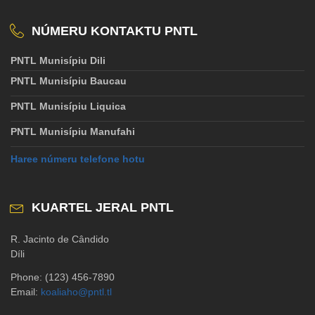
NÚMERU KONTAKTU PNTL
PNTL Munisípiu Dili
PNTL Munisípiu Baucau
PNTL Munisípiu Liquica
PNTL Munisípiu Manufahi
Haree númeru telefone hotu
KUARTEL JERAL PNTL
R. Jacinto de Cândido
Díli
Phone: (123) 456-7890
Email:
koaliaho@pntl.tl