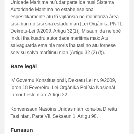
Unidade Marítima nu’udar parte ida husi Sistema
Autoridade Marítima no estabelese ona
espesifikamente atu fó vijilánsia no monitoriza área
tasi-ibun no tasi sira estadu nian [Lei Orgánika PNTL,
Dekretu-Lei 9/2009, Artigu 32(1)]. Misaun ida ne’ebé
inklui iha kuadru autoridade marítima mak: Atu
salvaguarda ema nia moris iha tasi no atu fornese
servisu salva marítimu nian (Artigu 32 (2) (f)).
Baze legál
IV Governu Konstitusionál, Dekretu Lei nr. 9/2009,
loron 18 Fevereiru; Lei Orgánika Polísia Nasionál
Timor-Leste nian, Artigu 32.
Konvensaun Nasoins Unidas nian kona-ba Direitu
Tasi nian, Parte VII, Seksaun 1, Artigu 98.
Funsaun