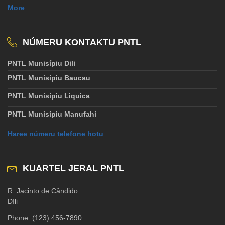
More
NÚMERU KONTAKTU PNTL
PNTL Munisípiu Dili
PNTL Munisípiu Baucau
PNTL Munisípiu Liquica
PNTL Munisípiu Manufahi
Haree númeru telefone hotu
KUARTEL JERAL PNTL
R. Jacinto de Cândido
Díli
Phone: (123) 456-7890