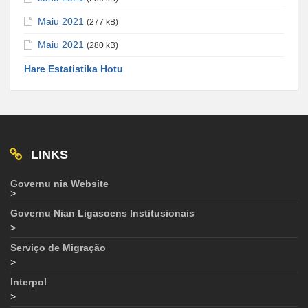
Maiu 2021
(277 kB)
Maiu 2021
(280 kB)
Hare Estatistika Hotu
LINKS
Governu nia Website
>
Governu Nian Ligasoens Institusionais
>
Serviço de Migração
>
Interpol
>