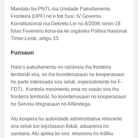
Mandatu ba PNTL nia Unidade Patrullamentu
Fronteira (UPF) ne’e foti husi: IV Governu
Konstitusional nia Dekretu-Lei nú.9/2009, loron-18
fulan Fevereiru kona-ba lei orgánika Polísia Nasíonal
Timor-Leste, artigu 33.
Funsaun
Hala’o patrullamentu no vijilánsia iha fronteira
territoriál sira, no iha koordenasaun no kooperasaun
ho parte interesada sira seluk, espesialmente ho F-
FDTL. Kontrola movimentu ema no sasán sira iha
fronteira territoriál, ho koordenasaun no kooperasaun
ho Servisu Imigrasaun no Alfándega.
Atu koopera ho autoridade administrativa relevante
sira seluk tuir lejizlasaun fiskál, aduaneira no
sanitaria. Atu aplika lei sira relasiona ho tráfiku