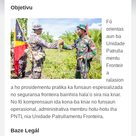
Objetivu
Fó
orientas
aun ba
Unidade
Patrulla
mentu
Fronteir
a
ralasion
a ho prosidementu pratika ka funsaun espesializada
no seguransa fronteira bainhira hala’o sira nia knar.
No fó komprensaun ida kona-ba knar no funsaun
operasional, administrativa membru hotu-hotu iha
PNTL nia Unidade Patrullamentu Fronteira.
Baze Legál