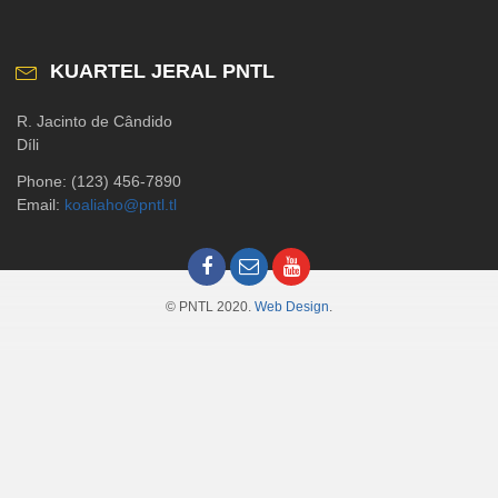
KUARTEL JERAL PNTL
R. Jacinto de Cândido
Díli
Phone: (123) 456-7890
Email:
koaliaho@pntl.tl
© PNTL 2020.
Web Design
.