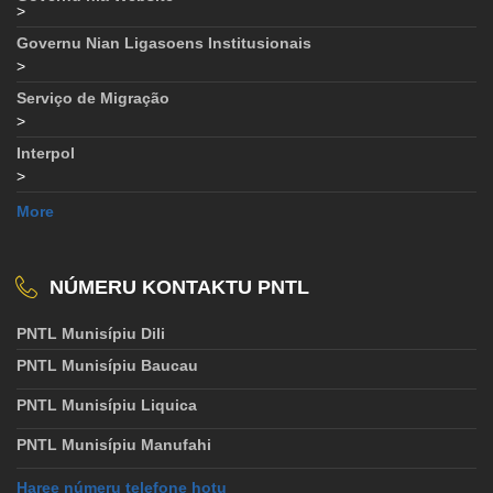
>
Governu Nian Ligasoens Institusionais
>
Serviço de Migração
>
Interpol
>
More
NÚMERU KONTAKTU PNTL
PNTL Munisípiu Dili
PNTL Munisípiu Baucau
PNTL Munisípiu Liquica
PNTL Munisípiu Manufahi
Haree númeru telefone hotu