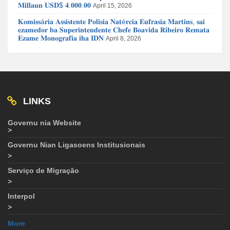
𝐌𝐢𝐥𝐥𝐚𝐮𝐧 𝐔𝐒𝐃$ 𝟒.𝟎𝟎𝟎.𝟎𝟎
April 15, 2026
𝐊𝐨𝐦𝐢𝐬𝐬á𝐫𝐢𝐚 𝐀𝐬𝐬𝐢𝐬𝐭𝐞𝐧𝐭𝐞 𝐏𝐨𝐥𝐢𝐬𝐢𝐚 𝐍𝐚𝐭é𝐫𝐜𝐢𝐚 𝐄𝐮𝐟𝐫𝐚𝐬𝐢𝐚 𝐌𝐚𝐫𝐭𝐢𝐧𝐬, 𝐬𝐚𝐢
𝐞𝐳𝐚𝐦𝐞𝐝𝐨𝐫 𝐛𝐚 𝐒𝐮𝐩𝐞𝐫𝐢𝐧𝐭𝐞𝐧𝐝𝐞𝐧𝐭𝐞 𝐂𝐡𝐞𝐟𝐞 𝐁𝐨𝐚𝐯𝐢𝐝𝐚 𝐑𝐢𝐛𝐞𝐢𝐫𝐨 𝐑𝐞𝐦𝐚𝐭𝐚
𝐄𝐳𝐚𝐦𝐞 𝐌𝐨𝐧𝐨𝐠𝐫𝐚𝐟𝐢𝐚 𝐢𝐡𝐚 𝐈𝐃𝐍
April 8, 2026
LINKS
Governu nia Website
>
Governu Nian Ligasoens Institusionais
>
Serviço de Migração
>
Interpol
>
More