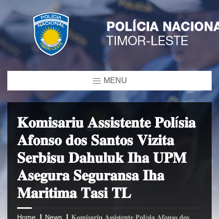
MENU
𝐊𝐨𝐦𝐢𝐬𝐚𝐫𝐢𝐮 𝐀𝐬𝐬𝐢𝐬𝐭𝐞𝐧𝐭𝐞 𝐏𝐨𝐥í𝐬𝐢𝐚
𝐀𝐟𝐨𝐧𝐬𝐨 𝐝𝐨𝐬 𝐒𝐚𝐧𝐭𝐨𝐬 𝐕𝐢𝐳𝐢𝐭𝐚
𝐒𝐞𝐫𝐛𝐢𝐬𝐮 𝐃𝐚𝐡𝐮𝐥𝐮𝐤 𝐈𝐡𝐚 𝐔𝐏𝐌
𝐀𝐬𝐞𝐠𝐮𝐫𝐚 𝐒𝐞𝐠𝐮𝐫𝐚𝐧𝐬𝐚 𝐈𝐡𝐚
𝐌𝐚𝐫𝐢𝐭𝐢𝐦𝐚 𝐓𝐚𝐬𝐢 𝐓𝐋
Home
News
𝐊𝐨𝐦𝐢𝐬𝐚𝐫𝐢𝐮 𝐀𝐬𝐬𝐢𝐬𝐭𝐞𝐧𝐭𝐞 𝐏𝐨𝐥í𝐬𝐢𝐚 𝐀𝐟𝐨𝐧𝐬𝐨 𝐝𝐨𝐬