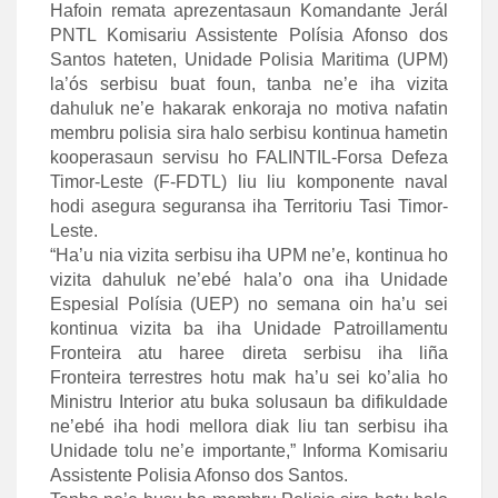
Hafoin remata aprezentasaun Komandante Jerál
PNTL Komisariu Assistente Polísia Afonso dos
Santos hateten, Unidade Polisia Maritima (UPM)
la’ós serbisu buat foun, tanba ne’e iha vizita
dahuluk ne’e hakarak enkoraja no motiva nafatin
membru polisia sira halo serbisu kontinua hametin
kooperasaun servisu ho FALINTIL-Forsa Defeza
Timor-Leste (F-FDTL) liu liu komponente naval
hodi asegura seguransa iha Territoriu Tasi Timor-
Leste.
“Ha’u nia vizita serbisu iha UPM ne’e, kontinua ho
vizita dahuluk ne’ebé hala’o ona iha Unidade
Espesial Polísia (UEP) no semana oin ha’u sei
kontinua vizita ba iha Unidade Patroillamentu
Fronteira atu haree direta serbisu iha liña
Fronteira terrestres hotu mak ha’u sei ko’alia ho
Ministru Interior atu buka solusaun ba difikuldade
ne’ebé iha hodi mellora diak liu tan serbisu iha
Unidade tolu ne’e importante,” Informa Komisariu
Assistente Polisia Afonso dos Santos.