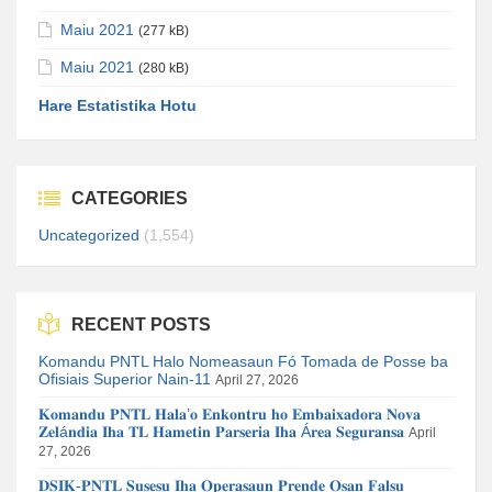
Maiu 2021
(277 kB)
Maiu 2021
(280 kB)
Hare Estatistika Hotu
CATEGORIES
Uncategorized
(1,554)
RECENT POSTS
Komandu PNTL Halo Nomeasaun Fó Tomada de Posse ba
Ofisiais Superior Nain-11
April 27, 2026
𝐊𝐨𝐦𝐚𝐧𝐝𝐮 𝐏𝐍𝐓𝐋 𝐇𝐚𝐥𝐚’𝐨 𝐄𝐧𝐤𝐨𝐧𝐭𝐫𝐮 𝐡𝐨 𝐄𝐦𝐛𝐚𝐢𝐱𝐚𝐝𝐨𝐫𝐚 𝐍𝐨𝐯𝐚
𝐙𝐞𝐥á𝐧𝐝𝐢𝐚 𝐈𝐡𝐚 𝐓𝐋 𝐇𝐚𝐦𝐞𝐭𝐢𝐧 𝐏𝐚𝐫𝐬𝐞𝐫𝐢𝐚 𝐈𝐡𝐚 Á𝐫𝐞𝐚 𝐒𝐞𝐠𝐮𝐫𝐚𝐧𝐬𝐚
April
27, 2026
𝐃𝐒𝐈𝐊-𝐏𝐍𝐓𝐋 𝐒𝐮𝐬𝐞𝐬𝐮 𝐈𝐡𝐚 𝐎𝐩𝐞𝐫𝐚𝐬𝐚𝐮𝐧 𝐏𝐫𝐞𝐧𝐝𝐞 𝐎𝐬𝐚𝐧 𝐅𝐚𝐥𝐬𝐮