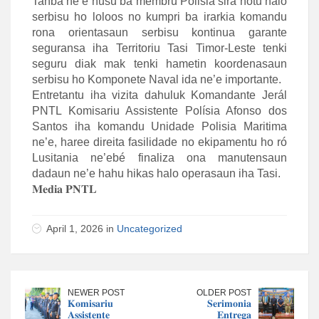
Tanba ne’e husu ba membru Polisia sira hotu halo
serbisu ho loloos no kumpri ba irarkia komandu
rona orientasaun serbisu kontinua garante
seguransa iha Territoriu Tasi Timor-Leste tenki
seguru diak mak tenki hametin koordenasaun
serbisu ho Komponete Naval ida ne’e importante.
Entretantu iha vizita dahuluk Komandante Jerál
PNTL Komisariu Assistente Polísia Afonso dos
Santos iha komandu Unidade Polisia Maritima
ne’e, haree direita fasilidade no ekipamentu ho ró
Lusitania ne’ebé finaliza ona manutensaun
dadaun ne’e hahu hikas halo operasaun iha Tasi.
𝐌𝐞𝐝𝐢𝐚 𝐏𝐍𝐓𝐋
April 1, 2026 in
Uncategorized
NEWER POST
OLDER POST
𝐊𝐨𝐦𝐢𝐬𝐚𝐫𝐢𝐮
𝐒𝐞𝐫𝐢𝐦𝐨𝐧𝐢𝐚
𝐀𝐬𝐬𝐢𝐬𝐭𝐞𝐧𝐭𝐞
𝐄𝐧𝐭𝐫𝐞𝐠𝐚