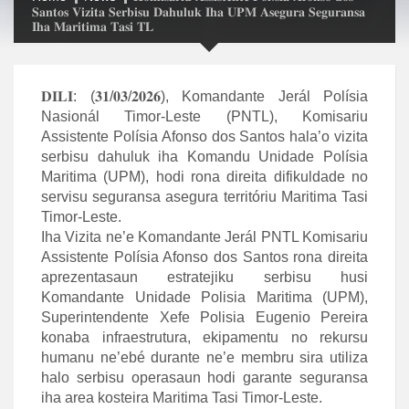
𝐒𝐚𝐧𝐭𝐨𝐬 𝐕𝐢𝐳𝐢𝐭𝐚 𝐒𝐞𝐫𝐛𝐢𝐬𝐮 𝐃𝐚𝐡𝐮𝐥𝐮𝐤 𝐈𝐡𝐚 𝐔𝐏𝐌 𝐀𝐬𝐞𝐠𝐮𝐫𝐚 𝐒𝐞𝐠𝐮𝐫𝐚𝐧𝐬𝐚
𝐈𝐡𝐚 𝐌𝐚𝐫𝐢𝐭𝐢𝐦𝐚 𝐓𝐚𝐬𝐢 𝐓𝐋
𝐃𝐈𝐋𝐈: (𝟑𝟏/𝟎𝟑/𝟐𝟎𝟐𝟔), Komandante Jerál Polísia
Nasionál Timor-Leste (PNTL), Komisariu
Assistente Polísia Afonso dos Santos hala’o vizita
serbisu dahuluk iha Komandu Unidade Polísia
Maritima (UPM), hodi rona direita difikuldade no
servisu seguransa asegura territóriu Maritima Tasi
Timor-Leste.
Iha Vizita ne’e Komandante Jerál PNTL Komisariu
Assistente Polísia Afonso dos Santos rona direita
aprezentasaun estratejiku serbisu husi
Komandante Unidade Polisia Maritima (UPM),
Superintendente Xefe Polisia Eugenio Pereira
konaba infraestrutura, ekipamentu no rekursu
humanu ne’ebé durante ne’e membru sira utiliza
halo serbisu operasaun hodi garante seguransa
iha area kosteira Maritima Tasi Timor-Leste.