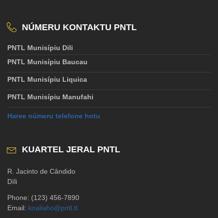
NÚMERU KONTAKTU PNTL
PNTL Munisípiu Dili
PNTL Munisípiu Baucau
PNTL Munisípiu Liquica
PNTL Munisípiu Manufahi
Haree númeru telefone hotu
KUARTEL JERAL PNTL
R. Jacinto de Cândido
Díli
Phone: (123) 456-7890
Email:
koaliaho@pntl.tl