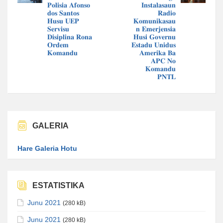
𝐏𝐨𝐥𝐢𝐬𝐢𝐚 𝐀𝐟𝐨𝐧𝐬𝐨
𝐈𝐧𝐬𝐭𝐚𝐥𝐚𝐬𝐚𝐮𝐧
𝐝𝐨𝐬 𝐒𝐚𝐧𝐭𝐨𝐬
𝐑𝐚𝐝𝐢𝐨
𝐇𝐮𝐬𝐮 𝐔𝐄𝐏
𝐊𝐨𝐦𝐮𝐧𝐢𝐤𝐚𝐬𝐚𝐮
𝐒𝐞𝐫𝐯𝐢𝐬𝐮
𝐧 𝐄𝐦𝐞𝐫𝐣𝐞𝐧𝐬𝐢𝐚
𝐃𝐢𝐬𝐢𝐩𝐥𝐢𝐧𝐚 𝐑𝐨𝐧𝐚
𝐇𝐮𝐬𝐢 𝐆𝐨𝐯𝐞𝐫𝐧𝐮
𝐎𝐫𝐝𝐞𝐦
𝐄𝐬𝐭𝐚𝐝𝐮 𝐔𝐧𝐢𝐝𝐮𝐬
𝐊𝐨𝐦𝐚𝐧𝐝𝐮
𝐀𝐦𝐞𝐫𝐢𝐤𝐚 𝐁𝐚
𝐀𝐏𝐂 𝐍𝐨
𝐊𝐨𝐦𝐚𝐧𝐝𝐮
𝐏𝐍𝐓𝐋
GALERIA
Hare Galeria Hotu
ESTATISTIKA
Junu 2021
(280 kB)
Junu 2021
(280 kB)