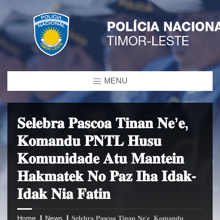
MENU
𝐒𝐞𝐥𝐞𝐛𝐫𝐚 𝐏𝐚𝐬𝐜𝐨𝐚 𝐓𝐢𝐧𝐚𝐧 𝐍𝐞’𝐞,
𝐊𝐨𝐦𝐚𝐧𝐝𝐮 𝐏𝐍𝐓𝐋 𝐇𝐮𝐬𝐮
𝐊𝐨𝐦𝐮𝐧𝐢𝐝𝐚𝐝𝐞 𝐀𝐭𝐮 𝐌𝐚𝐧𝐭𝐞𝐢𝐧
𝐇𝐚𝐤𝐦𝐚𝐭𝐞𝐤 𝐍𝐨 𝐏𝐚𝐳 𝐈𝐡𝐚 𝐈𝐝𝐚𝐤-
𝐈𝐝𝐚𝐤 𝐍𝐢𝐚 𝐅𝐚𝐭𝐢𝐧
Home
News
𝐒𝐞𝐥𝐞𝐛𝐫𝐚 𝐏𝐚𝐬𝐜𝐨𝐚 𝐓𝐢𝐧𝐚𝐧 𝐍𝐞’𝐞, 𝐊𝐨𝐦𝐚𝐧𝐝𝐮