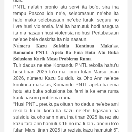
diak.
PNTL nafatin pronto atu servi ita bo’ot sira iha
tempu Pascoa ida ne’e, selebrasaun ne’ebe ita
halo maka selebrasaun ne’ebe furak, seguru no
livre husi violensia. Mai ita hamutuk hodi asegura
ita nia nasaun husi violensia no husi Pertubasaun
ne’ebe bele deskrita ita nia nasaun.
𝐍ú𝐦𝐞𝐫𝐮 𝐊𝐚𝐳𝐮 𝐒𝐮𝐢𝐬𝐢𝐝𝐢𝐮 𝐊𝐨𝐧𝐭𝐢𝐧𝐮𝐚 𝐌𝐚𝐤𝐚’𝐚𝐬,
𝐊𝐨𝐦𝐚𝐧𝐝𝐮 𝐏𝐍𝐓𝐋 𝐀𝐩𝐞𝐥𝐚 𝐁𝐚 𝐄𝐦𝐚 𝐇𝐨𝐭𝐮 𝐀𝐭𝐮 𝐁𝐮𝐤𝐚
𝐒𝐨𝐥𝐮𝐬𝐢𝐨𝐧𝐚 𝐊𝐚𝐫𝐢𝐤 𝐌𝐨𝐬𝐮 𝐏𝐫𝐨𝐛𝐥𝐞𝐦𝐚 𝐑𝐮𝐦𝐚
Tuir dadus ne’ebe Komandu PNTL rekolla hahu’u
husi tinan 2025 to’o mai loron fulan Marsu tinan
2026, númeru Kazu Suisidiu ka Oho Ann ne’ebe
kontinua maka’as, Komandu PNTL apela ba ema
hotu atu buka solusiona ba familia ka ema ruma
karik hasoru problema ruma.
“Husi PNTL preukupa oituan ho dadus ne’ebe ami
rekolla liu-liu kona-ba kazu ne’ebe ligasaun ba
suisidiu ka oho ann nian, iha tinan 2025 ita rezistu
kazu tara-ann hamutuk 16 no iha fulan Janeiru to’o
fulan Marsi tinan 2026 ita rezista kazu hamutuk 6”,