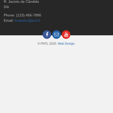
R. Jacinto de Cândido
Díli
Phone: (123) 456-7890
Email:
koaliaho@pntl.tl
© PNTL 2020.
Web Design
.