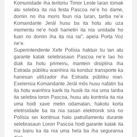
Komunidade iha teritoriu Timor Leste laran tomak
atu selebra ita nia festa Pascoa ne’e ho dame,
domin no iha moris foun nia laran, tanba ne’e
Komandante Jerál husu ba ita hotu atu uza
momentu ne’e hodi hametin ita nia unidade ho
fuan no domin iha ita nia rai”, apela Porta Voz
ne’e.
Superintendente Xefe Polísia haktuir liu tan atu
garante katak selebrasaun Pascoa ne’e lao ho
diak ita hotu primeiru, mantein disiplina iha
Estrada públiku wainhira ita konduz transporte ka
hanesan utilizador iha Estrada públiku nian.
Exelensia Komandante Jerál mós husu nafatin ba
ita hotu wainhira karik ita husik ita nia uma tanba
ita selebra loron Pascoa, husu atu kontrola ita nia
uma hodi xave metin odamatan, hakotu korta
eletrisidade ba ita nia sasan elektronik sira no
Polísia sei kontinua halo patrullamentu durante
selebrasaun Loron Pascoa hodi garante katak ita
nia bairu ka ita nia uma hela ba iha seguransa