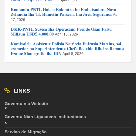
𝐊𝐨𝐦𝐚𝐧𝐝𝐮 𝐏𝐍𝐓𝐋 𝐇𝐚𝐥𝐚’𝐨 𝐄𝐧𝐤𝐨𝐧𝐭𝐫𝐮 𝐡𝐨 𝐄𝐦𝐛𝐚𝐢𝐱𝐚𝐝𝐨𝐫𝐚 𝐍𝐨𝐯𝐚
𝐙𝐞𝐥á𝐧𝐝𝐢𝐚 𝐈𝐡𝐚 𝐓𝐋 𝐇𝐚𝐦𝐞𝐭𝐢𝐧 𝐏𝐚𝐫𝐬𝐞𝐫𝐢𝐚 𝐈𝐡𝐚 Á𝐫𝐞𝐚 𝐒𝐞𝐠𝐮𝐫𝐚𝐧𝐬𝐚
April
27, 2026
𝐃𝐒𝐈𝐊-𝐏𝐍𝐓𝐋 𝐒𝐮𝐬𝐞𝐬𝐮 𝐈𝐡𝐚 𝐎𝐩𝐞𝐫𝐚𝐬𝐚𝐮𝐧 𝐏𝐫𝐞𝐧𝐝𝐞 𝐎𝐬𝐚𝐧 𝐅𝐚𝐥𝐬𝐮
𝐌𝐢𝐥𝐥𝐚𝐮𝐧 𝐔𝐒𝐃$ 𝟒.𝟎𝟎𝟎.𝟎𝟎
April 15, 2026
𝐊𝐨𝐦𝐢𝐬𝐬á𝐫𝐢𝐚 𝐀𝐬𝐬𝐢𝐬𝐭𝐞𝐧𝐭𝐞 𝐏𝐨𝐥𝐢𝐬𝐢𝐚 𝐍𝐚𝐭é𝐫𝐜𝐢𝐚 𝐄𝐮𝐟𝐫𝐚𝐬𝐢𝐚 𝐌𝐚𝐫𝐭𝐢𝐧𝐬, 𝐬𝐚𝐢
𝐞𝐳𝐚𝐦𝐞𝐝𝐨𝐫 𝐛𝐚 𝐒𝐮𝐩𝐞𝐫𝐢𝐧𝐭𝐞𝐧𝐝𝐞𝐧𝐭𝐞 𝐂𝐡𝐞𝐟𝐞 𝐁𝐨𝐚𝐯𝐢𝐝𝐚 𝐑𝐢𝐛𝐞𝐢𝐫𝐨 𝐑𝐞𝐦𝐚𝐭𝐚
𝐄𝐳𝐚𝐦𝐞 𝐌𝐨𝐧𝐨𝐠𝐫𝐚𝐟𝐢𝐚 𝐢𝐡𝐚 𝐈𝐃𝐍
April 8, 2026
LINKS
Governu nia Website
>
Governu Nian Ligasoens Institusionais
>
Serviço de Migração