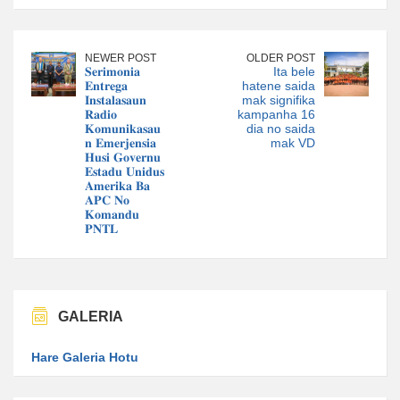
NEWER POST
OLDER POST
𝐒𝐞𝐫𝐢𝐦𝐨𝐧𝐢𝐚
Ita bele
𝐄𝐧𝐭𝐫𝐞𝐠𝐚
hatene saida
𝐈𝐧𝐬𝐭𝐚𝐥𝐚𝐬𝐚𝐮𝐧
mak signifika
𝐑𝐚𝐝𝐢𝐨
kampanha 16
𝐊𝐨𝐦𝐮𝐧𝐢𝐤𝐚𝐬𝐚𝐮
dia no saida
𝐧 𝐄𝐦𝐞𝐫𝐣𝐞𝐧𝐬𝐢𝐚
mak VD
𝐇𝐮𝐬𝐢 𝐆𝐨𝐯𝐞𝐫𝐧𝐮
𝐄𝐬𝐭𝐚𝐝𝐮 𝐔𝐧𝐢𝐝𝐮𝐬
𝐀𝐦𝐞𝐫𝐢𝐤𝐚 𝐁𝐚
𝐀𝐏𝐂 𝐍𝐨
𝐊𝐨𝐦𝐚𝐧𝐝𝐮
𝐏𝐍𝐓𝐋
GALERIA
Hare Galeria Hotu