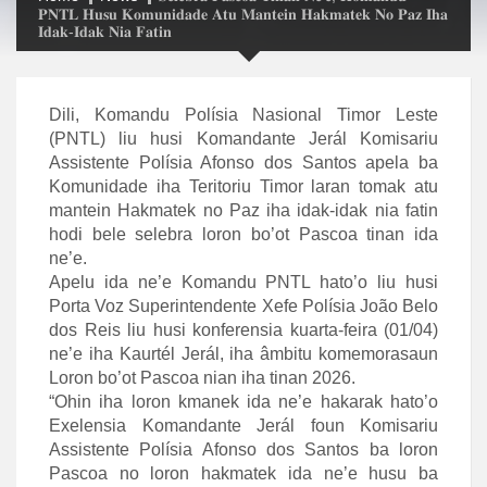
𝐏𝐍𝐓𝐋 𝐇𝐮𝐬𝐮 𝐊𝐨𝐦𝐮𝐧𝐢𝐝𝐚𝐝𝐞 𝐀𝐭𝐮 𝐌𝐚𝐧𝐭𝐞𝐢𝐧 𝐇𝐚𝐤𝐦𝐚𝐭𝐞𝐤 𝐍𝐨 𝐏𝐚𝐳 𝐈𝐡𝐚
𝐈𝐝𝐚𝐤-𝐈𝐝𝐚𝐤 𝐍𝐢𝐚 𝐅𝐚𝐭𝐢𝐧
Dili, Komandu Polísia Nasional Timor Leste
(PNTL) liu husi Komandante Jerál Komisariu
Assistente Polísia Afonso dos Santos apela ba
Komunidade iha Teritoriu Timor laran tomak atu
mantein Hakmatek no Paz iha idak-idak nia fatin
hodi bele selebra loron bo’ot Pascoa tinan ida
ne’e.
Apelu ida ne’e Komandu PNTL hato’o liu husi
Porta Voz Superintendente Xefe Polísia João Belo
dos Reis liu husi konferensia kuarta-feira (01/04)
ne’e iha Kaurtél Jerál, iha âmbitu komemorasaun
Loron bo’ot Pascoa nian iha tinan 2026.
“Ohin iha loron kmanek ida ne’e hakarak hato’o
Exelensia Komandante Jerál foun Komisariu
Assistente Polísia Afonso dos Santos ba loron
Pascoa no loron hakmatek ida ne’e husu ba