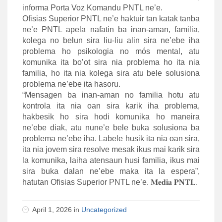
informa Porta Voz Komandu PNTL ne’e.
Ofisias Superior PNTL ne’e haktuir tan katak tanba
ne’e PNTL apela nafatin ba inan-aman, familia,
kolega no belun sira liu-liu alin sira ne’ebe iha
problema ho psikologia no mós mental, atu
komunika ita bo’ot sira nia problema ho ita nia
familia, ho ita nia kolega sira atu bele solusiona
problema ne’ebe ita hasoru.
“Mensagen ba inan-aman no familia hotu atu
kontrola ita nia oan sira karik iha problema,
hakbesik ho sira hodi komunika ho maneira
ne’ebe diak, atu nune’e bele buka solusiona ba
problema ne’ebe iha. Labele husik ita nia oan sira,
ita nia jovem sira resolve mesak ikus mai karik sira
la komunika, laiha atensaun husi familia, ikus mai
sira buka dalan ne’ebe maka ita la espera”,
hatutan Ofisias Superior PNTL ne’e. 𝐌𝐞𝐝𝐢𝐚 𝐏𝐍𝐓𝐋.
April 1, 2026 in
Uncategorized