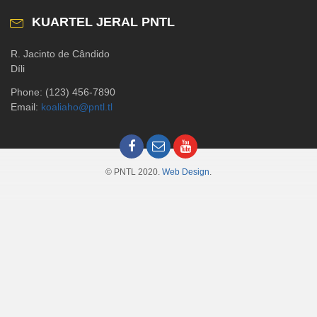
KUARTEL JERAL PNTL
R. Jacinto de Cândido
Díli
Phone: (123) 456-7890
Email:
koaliaho@pntl.tl
© PNTL 2020.
Web Design
.