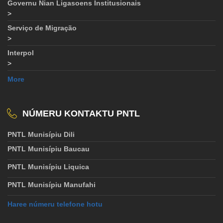
Governu Nian Ligasoens Institusionais
>
Serviço de Migração
>
Interpol
>
More
NÚMERU KONTAKTU PNTL
PNTL Munisípiu Dili
PNTL Munisípiu Baucau
PNTL Munisípiu Liquica
PNTL Munisípiu Manufahi
Haree númeru telefone hotu