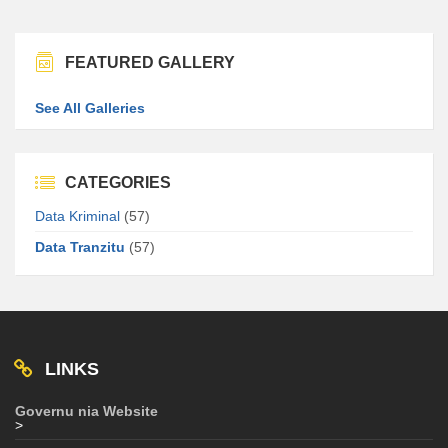
FEATURED GALLERY
See All Galleries
CATEGORIES
Data Kriminal
(57)
Data Tranzitu
(57)
LINKS
Governu nia Website
>